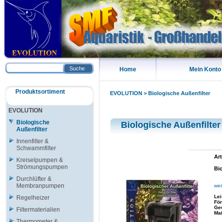
Suche
Home
Mein Konto
Produktsortiment
EVOLUTION
>
Biologische Außenfilter
EVOLUTION
Biologische
Biologische Außenfilter
Außenfilter
Innenfilter &
Schwammfilter
Art
Kreiselpumpen &
Strömungspumpen
Bi
Durchlüfter &
Membranpumpen
wei
Le
Regelheizer
För
Ge
Filtermaterialien
Ma
Thermometer &