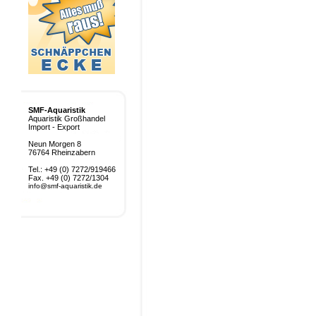
SMF-Aquaristik
Aquaristik Großhandel
Import - Export
Neun Morgen 8
76764 Rheinzabern
Tel.: +49 (0) 7272/919466
Fax. +49 (0) 7272/1304
info@smf-aquaristik.de