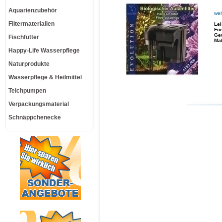
Aquarienzubehör
wei
Filtermaterialien
Le
För
Ge
Fischfutter
Ma
Happy-Life Wasserpflege
Naturprodukte
Wasserpflege & Heilmittel
Teichpumpen
Verpackungsmaterial
Schnäppchenecke