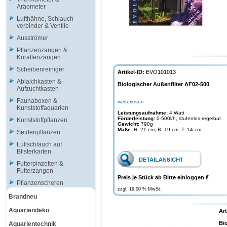
Aräometer
Lufthähne, Schlauch-
verbinder & Ventile
Ausströmer
Pflanzenzangen &
Korallenzangen
Scheibenreiniger
Artikel-ID:
EVO101013
Ablaichkasten &
Biologischer Außenfilter AF02-500
Aufzuchtkasten
Faunaboxen &
weiterlesen
Kunststoffaquarien
Leistungsaufnahme:
4 Watt
Förderleistung:
0-500l/h, stufenlos regelbar
Kunststoffpflanzen
Gewicht:
790g
Maße:
H: 21 cm, B: 19 cm, T: 14 cm
Seidenpflanzen
Luftschlauch auf
Blisterkarten
Futterpinzetten &
Futterzangen
Preis je Stück ab Bitte einloggen €
Pflanzenscheren
zzgl. 19.00 % MwSt.
Brandneu
Aquariendeko
Art
Bi
Aquarientechnik