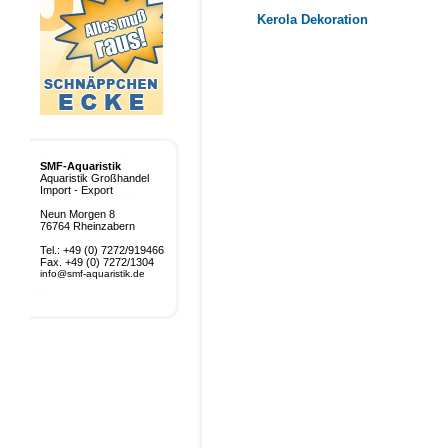
Kerola Dekoration
SMF-Aquaristik
Aquaristik Großhandel
Import - Export
Neun Morgen 8
76764 Rheinzabern
Tel.: +49 (0) 7272/919466
Fax. +49 (0) 7272/1304
info@smf-aquaristik.de