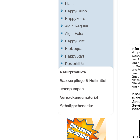
Plant
HappyCarbo
HappyFerro
Algin Regular
Algin Extra
HappyCont
RioNequa
Info:
Happy-
HappyStart
Wasse
den G
Magne
Dosierhilfen
B. Ma
und V
Naturprodukte
einer
länger
nie z
Wasserpflege & Heilmittel
Flüss
erst 
Teichpumpen
Inhal
Verpackungsmaterial
ausr
Verp
Gewi
Schnäppchenecke
Maß