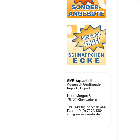
SMF-Aquaristik
Aquaristik Großhandel
Import - Export
Neun Morgen 8
76764 Rheinzabern
Tel.: +49 (0) 7272/919466
Fax. +49 (0) 7272/1304
info@smf-aquaristik.de