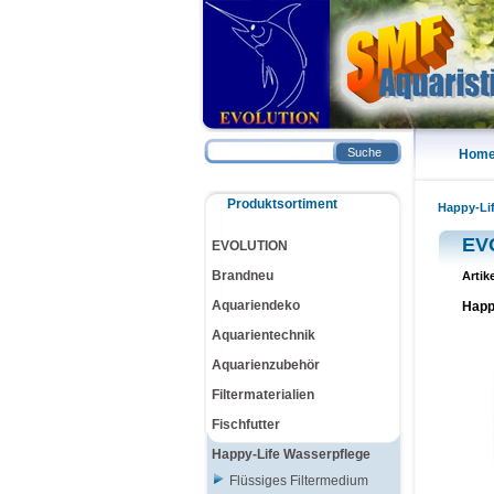
Suche
Hom
Produktsortiment
Happy-Li
EV
EVOLUTION
Brandneu
Artik
Aquariendeko
Happ
Aquarientechnik
Aquarienzubehör
Filtermaterialien
Fischfutter
Happy-Life Wasserpflege
Flüssiges Filtermedium