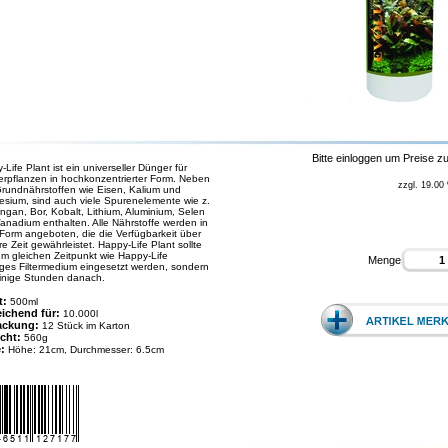
Bitte einloggen um Preise z
Life Plant ist ein universeller Dünger für
rpflanzen in hochkonzentrierter Form. Neben
zzgl. 19.00
rundnährstoffen wie Eisen, Kalium und
sium, sind auch viele Spurenelemente wie z.
ngan, Bor, Kobalt, Lithium, Aluminium, Selen
anadium enthalten. Alle Nährstoffe werden in
 Form angeboten, die die Verfügbarkeit über
e Zeit gewährleistet. Happy-Life Plant sollte
um gleichen Zeitpunkt wie Happy-Life
Menge
iges Filtermedium eingesetzt werden, sondern
einige Stunden danach.
t:
500ml
eichend für:
10.000l
ackung:
12 Stück im Karton
cht:
560g
e:
Höhe: 21cm, Durchmesser: 6.5cm