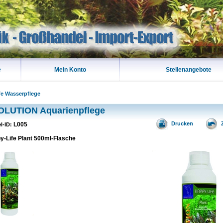
e
Mein Konto
Stellenangebote
fe Wasserpflege
OLUTION Aquarienpflege
Drucken
L005
el-ID:
y-Life Plant 500ml-Flasche