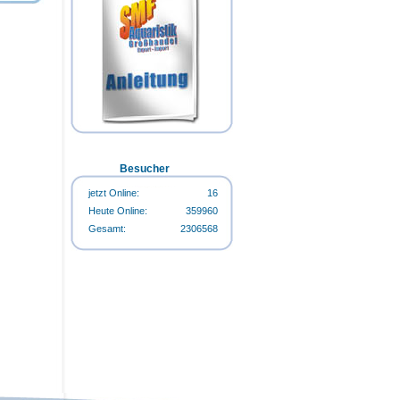
Happy-Life HappyStart 500ml-
Flasche
Happy-Life HappyCarbo 500ml-
Flasche
Happy-Life Algin Regular 500ml-
Flasche
Besucher
jetzt Online:
16
Heute Online:
359960
Gesamt:
2306568
Happy-Life Algin Regular 500ml-
Flasche
Happy-Life HappyStart 500ml-
Flasche